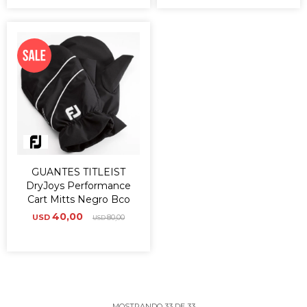
GUANTES TITLEIST
DryJoys Performance
Cart Mitts Negro Bco
40,00
USD
80,00
USD
MOSTRANDO
33
DE
33