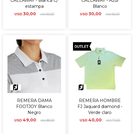
CALLAWAY - Blanca C/
CALLAWAY - Azul
estampa
Blanco
30,00
30,00
USD
60,00
USD
60,00
USD
USD
REMERA DAMA
REMERA HOMBRE
FOOTJOY Blanco
FJ Jaquard diamond -
Negro
Verde claro
49,00
40,00
USD
80,00
USD
70,00
USD
USD