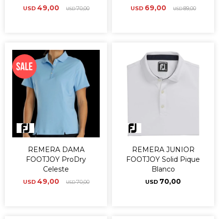
49,00
69,00
USD
70,00
USD
89,00
USD
USD
REMERA DAMA
REMERA JUNIOR
FOOTJOY ProDry
FOOTJOY Solid Pique
Celeste
Blanco
49,00
70,00
USD
70,00
USD
USD