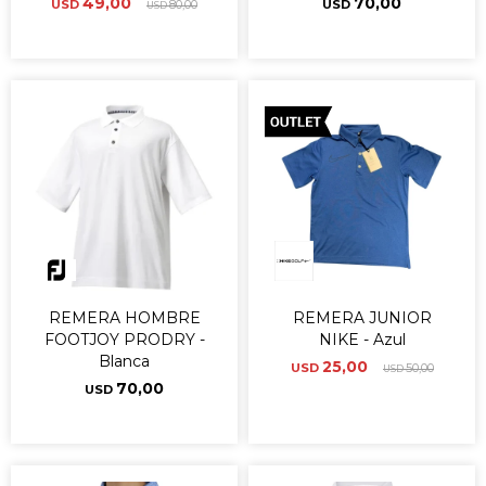
49,00
70,00
USD
80,00
USD
USD
REMERA HOMBRE
REMERA JUNIOR
FOOTJOY PRODRY -
NIKE - Azul
Blanca
25,00
USD
50,00
USD
70,00
USD