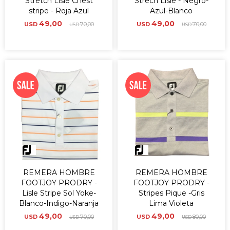
Stretch Lisle Chest
Strech Lisle - Negro-
stripe - Roja Azul
Azul-Blanco
49,00
49,00
USD
70,00
USD
70,00
USD
USD
REMERA HOMBRE
REMERA HOMBRE
FOOTJOY PRODRY -
FOOTJOY PRODRY -
Lisle Stripe Sol Yoke-
Stripes Pique -Gris
Blanco-Indigo-Naranja
Lima Violeta
49,00
49,00
USD
70,00
USD
80,00
USD
USD