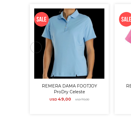
REMERA DAMA FOOTJOY
R
ProDry Celeste
49,00
USD
70,00
USD