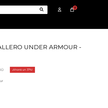
0
ALLERO UNDER ARMOUR -
00
37
ur