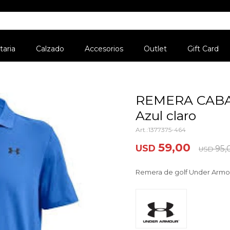
aria
Calzado
Accesorios
Outlet
Gift Card
REMERA CAB
Azul claro
1377375-464
59,00
USD
95,
USD
Remera de golf Under Armo