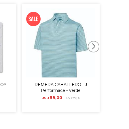
JOY
REMERA CABALLERO FJ
REMME
Performace - Verde
R
59,00
USD
79,00
U
USD