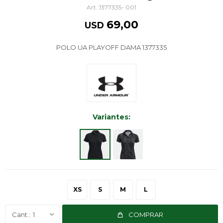
1377335- 001
69,00
USD
POLO UA PLAYOFF DAMA 1377335
Variantes:
XS
S
M
L
1
COMPRAR