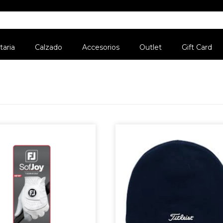
aria
Calzado
Accesorios
Outlet
Gift Card