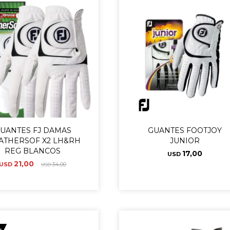
UANTES FJ DAMAS
GUANTES FOOTJOY
ATHERSOF X2 LH&RH
JUNIOR
REG BLANCOS
17,00
USD
21,00
USD
34,00
USD