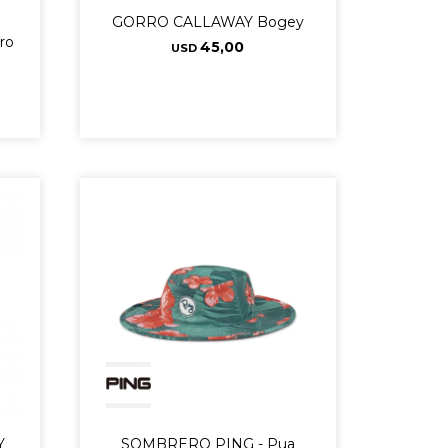
GORRO CALLAWAY Bogey
ro
45,00
USD
Y
SOMBRERO PING - Pua