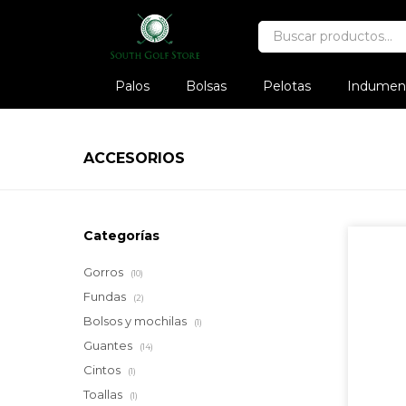
Palos
Bolsas
Pelotas
Indument
ACCESORIOS
Categorías
Gorros
(10)
Fundas
(2)
Bolsos y mochilas
(1)
Guantes
(14)
Cintos
(1)
Toallas
(1)