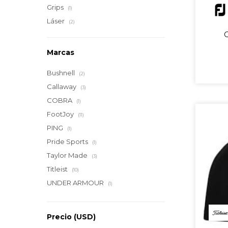
Grips
(1)
Láser
(2)
Marcas
Bushnell
(2)
Callaway
(3)
COBRA
(1)
FootJoy
(11)
PING
(1)
Pride Sports
(1)
Taylor Made
(3)
Titleist
(10)
UNDER ARMOUR
(1)
Precio
(USD)