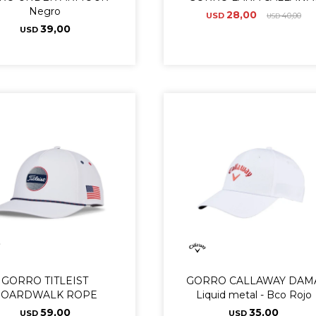
Negro
28,00
USD
40,00
USD
39,00
USD
GORRO TITLEIST
GORRO CALLAWAY DAM
BOARDWALK ROPE
Liquid metal - Bco Rojo
59,00
35,00
USD
USD