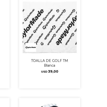
TOALLA DE GOLF TM
Blanca
39,00
USD