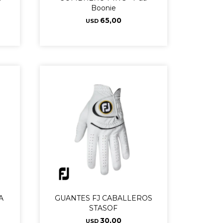
Boonie
65,00
USD
A
GUANTES FJ CABALLEROS
STASOF
30,00
USD