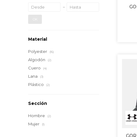
GO
OK
Material
Polyester
(16)
Algodón
(2)
Cuero
(4)
Lana
(3)
Plástico
(2)
Sección
Hombre
(2)
Mujer
(1)
GOR