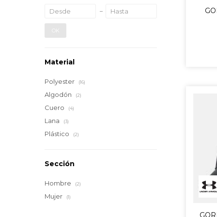
GO
OK
Material
Polyester
(16)
Algodón
(2)
Cuero
(4)
Lana
(3)
Plástico
(2)
Sección
Hombre
(2)
Mujer
(1)
GOR