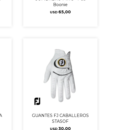
Boonie
65,00
USD
A
GUANTES FJ CABALLEROS
STASOF
30,00
USD