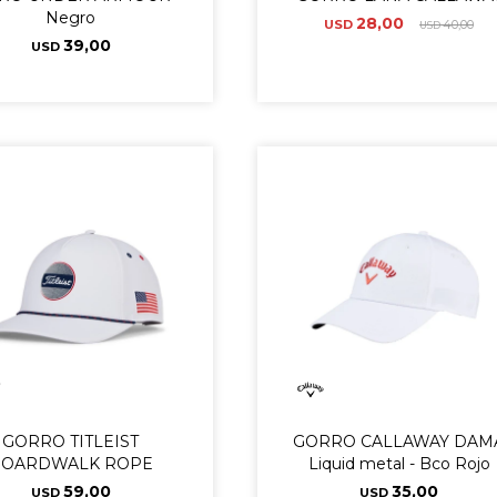
Negro
28,00
USD
40,00
USD
39,00
USD
GORRO TITLEIST
GORRO CALLAWAY DAM
BOARDWALK ROPE
Liquid metal - Bco Rojo
59,00
35,00
USD
USD