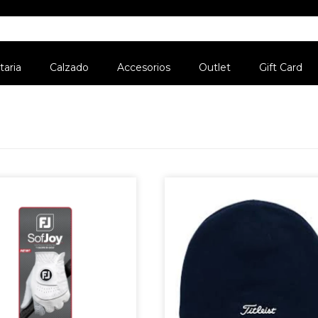
aria
Calzado
Accesorios
Outlet
Gift Card