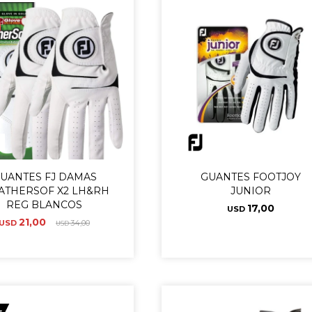
UANTES FJ DAMAS
GUANTES FOOTJOY
ATHERSOF X2 LH&RH
JUNIOR
REG BLANCOS
17,00
USD
21,00
USD
34,00
USD