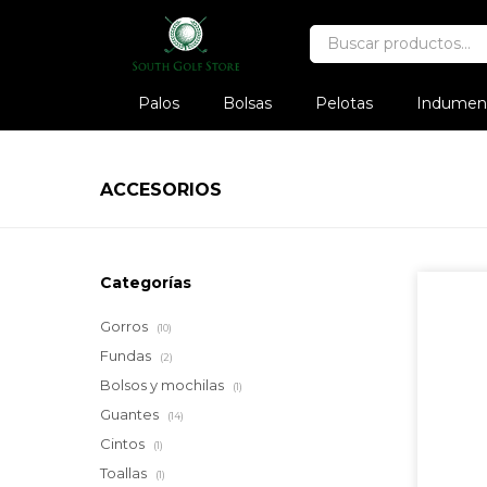
Palos
Bolsas
Pelotas
Indument
ACCESORIOS
Categorías
Gorros
(10)
Fundas
(2)
Bolsos y mochilas
(1)
Guantes
(14)
Cintos
(1)
Toallas
(1)