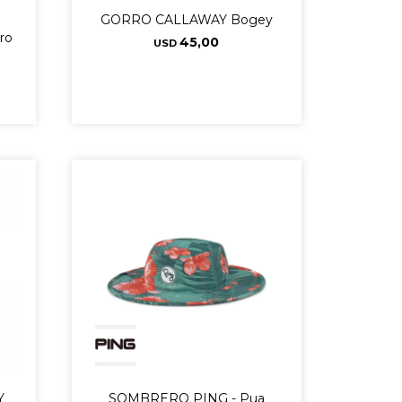
GORRO CALLAWAY Bogey
ro
45,00
USD
Y
SOMBRERO PING - Pua