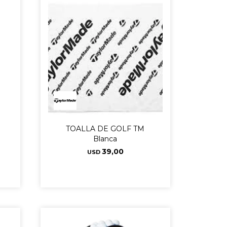
TOALLA DE GOLF TM
Blanca
39,00
USD