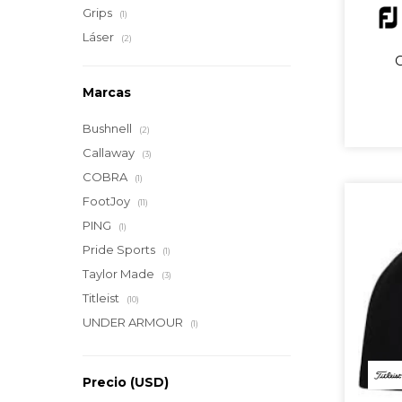
Grips
(1)
Láser
(2)
Marcas
Bushnell
(2)
Callaway
(3)
COBRA
(1)
FootJoy
(11)
PING
(1)
Pride Sports
(1)
Taylor Made
(3)
Titleist
(10)
UNDER ARMOUR
(1)
Precio
(USD)