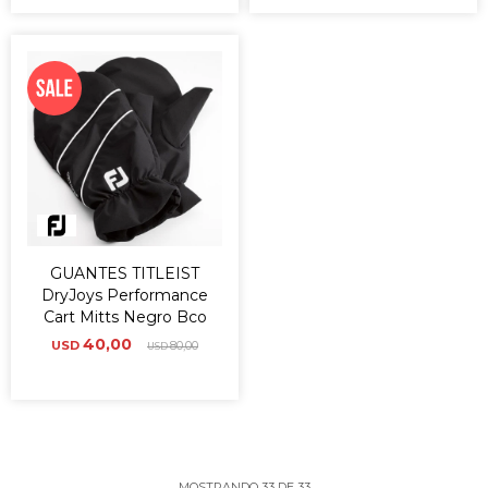
GUANTES TITLEIST
DryJoys Performance
Cart Mitts Negro Bco
40,00
USD
80,00
USD
MOSTRANDO
33
DE
33