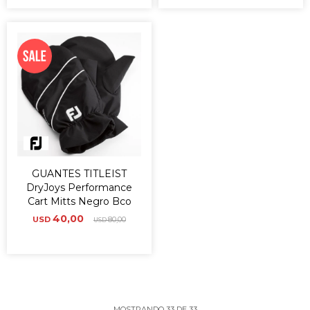
GUANTES TITLEIST
DryJoys Performance
Cart Mitts Negro Bco
40,00
USD
80,00
USD
MOSTRANDO
33
DE
33