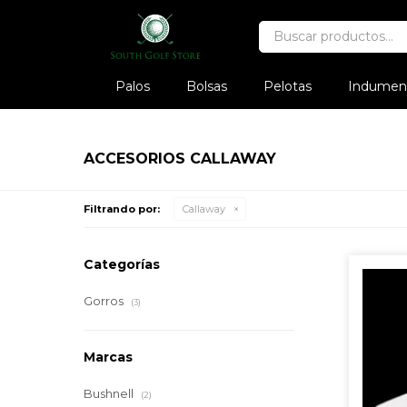
Palos
Bolsas
Pelotas
Indument
ACCESORIOS CALLAWAY
Filtrando por:
Callaway
Categorías
Gorros
(3)
Marcas
Bushnell
(2)