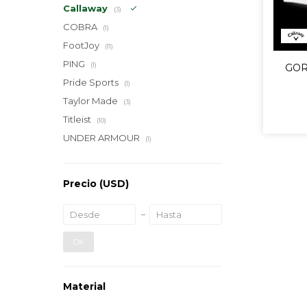
Callaway
(3)
COBRA
(1)
FootJoy
(11)
PING
(1)
GOR
Pride Sports
(1)
Taylor Made
(3)
Titleist
(10)
UNDER ARMOUR
(1)
Precio
(USD)
OK
Material