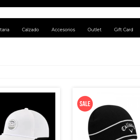
aria
Calzado
Accesorios
Outlet
Gift Card