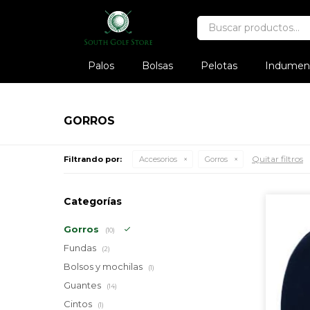
Palos
Bolsas
Pelotas
Indument
GORROS
Quitar filtros
Filtrando por:
Accesorios
Gorros
Categorías
Gorros
(10)
Fundas
(2)
Bolsos y mochilas
(1)
Guantes
(14)
Cintos
(1)