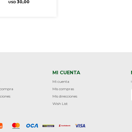
30,00
USD
MI CUENTA
r
Mi cuenta
e compra
Mis compras
ciones
Mis direcciones
Wish List