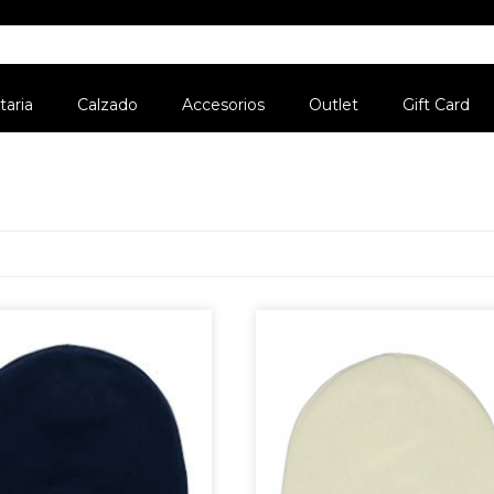
aria
Calzado
Accesorios
Outlet
Gift Card