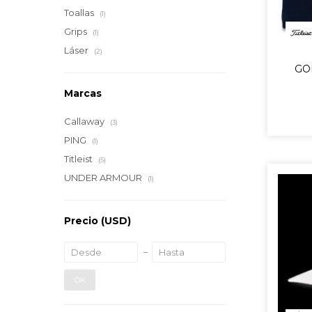
Toallas
(1)
Grips
(1)
Láser
(2)
GO
Marcas
Callaway
(3)
PING
(1)
Titleist
(5)
UNDER ARMOUR
(1)
Precio
(USD)
OK