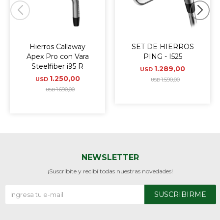
Hierros Callaway
SET DE HIERROS
Apex Pro con Vara
PING - I525
Steelfiber i95 R
1.289,00
USD
1.250,00
USD
1.590,00
USD
1.690,00
USD
NEWSLETTER
¡Suscribite y recibí todas nuestras novedades!
SUSCRIBIRME