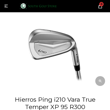
0

Hierros Ping i210 Vara True
Temper XP 95 R300