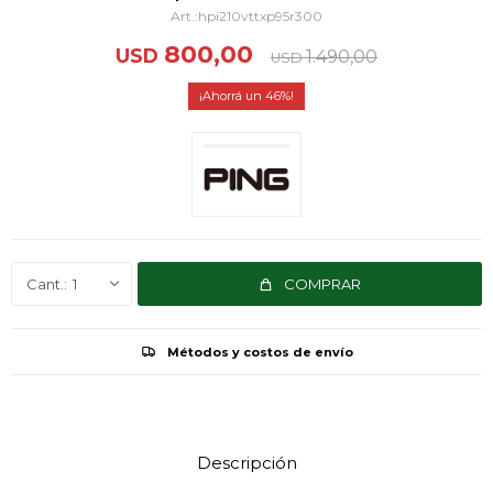
hpi210vttxp95r300
800,00
USD
1.490,00
USD
46
1
COMPRAR
Métodos y costos de envío
Descripción