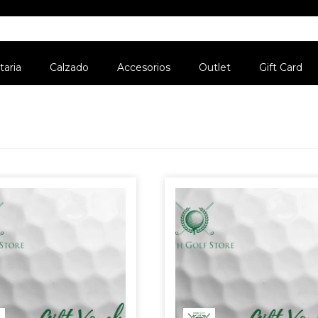
aria
Calzado
Accesorios
Outlet
Gift Card