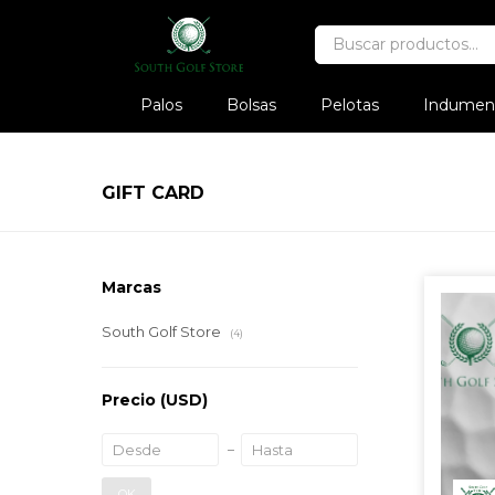
Palos
Bolsas
Pelotas
Indument
GIFT CARD
Marcas
South Golf Store
(4)
Precio
(USD)
OK