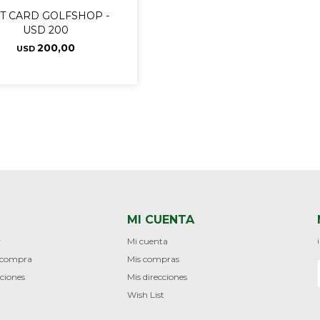
FT CARD GOLFSHOP -
USD 200
200,00
USD
MI CUENTA
r
Mi cuenta
e compra
Mis compras
ciones
Mis direcciones
Wish List