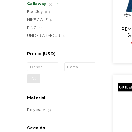
Callaway
(7)
FootJoy
(115)
NIKE GOLF
(2)
PING
(5)
REM
S/
UNDER ARMOUR
(5)
Precio
(USD)
OK
Material
Polyester
(6)
Sección