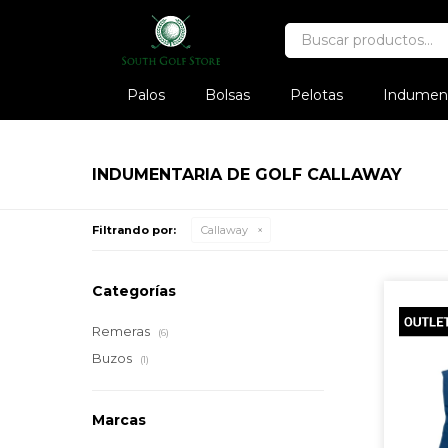
Palos
Bolsas
Pelotas
Indument
INDUMENTARIA DE GOLF CALLAWAY
Filtrando por:
Callaway
Categorías
Remeras
(6)
Buzos
(1)
Marcas