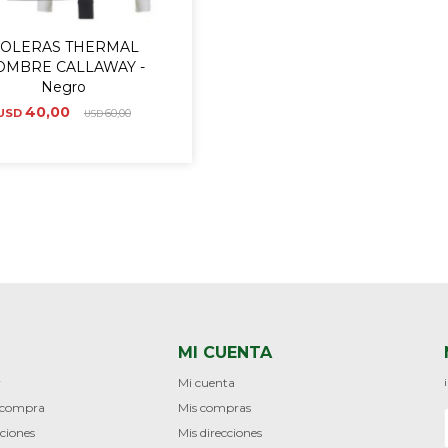
OLERAS THERMAL
OMBRE CALLAWAY -
Negro
40,00
USD
60,00
USD
MI CUENTA
r
Mi cuenta
e compra
Mis compras
ciones
Mis direcciones