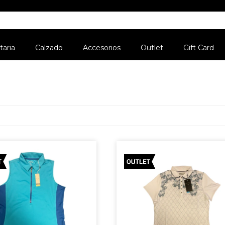
aria
Calzado
Accesorios
Outlet
Gift Card