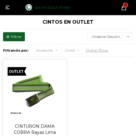
0

CINTOS EN OUTLET
Recomendados
Quitar filtros
Filtrando por:
Accesorios
Cintos
CINTURON DAMA
COBRA Rayas Lima