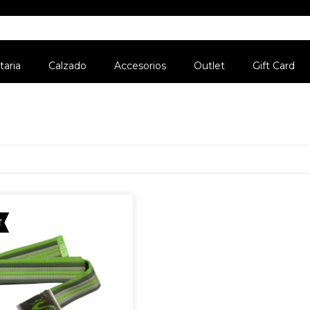
aria
Calzado
Accesorios
Outlet
Gift Card