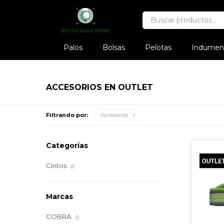
Palos
Bolsas
Pelotas
Indument
ACCESORIOS EN OUTLET
Filtrando por:
Accesorios
Categorías
Cintos
(1)
Marcas
COBRA
(1)