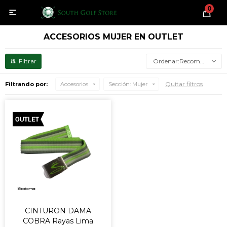
0

ACCESORIOS MUJER EN OUTLET
Recomendados
Quitar filtros
Filtrando por:
Accesorios
Sección:
Mujer
CINTURON DAMA
COBRA Rayas Lima