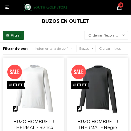
0

BUZOS EN OUTLET
Recomendados
Quitar filtros
Filtrando por:
Indumentaria de golf
Buzos
BUZO HOMBRE FJ
BUZO HOMBRE FJ
THERMAL - Blanco
THERMAL - Negro