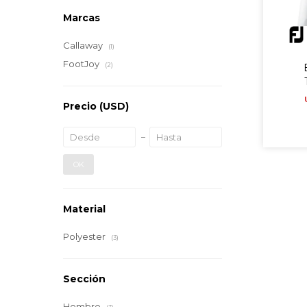
Marcas
Callaway
(1)
FootJoy
(2)
Precio
(USD)
OK
Material
Polyester
(3)
Sección
Hombre