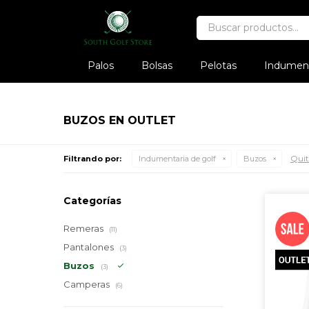
Palos
Bolsas
Pelotas
Indument
BUZOS EN OUTLET
Quita
Filtrando por:
Indumentaria de golf
Buzos
Categorías
Remeras
(11)
Pantalones
(3)
Buzos
(3)
Camperas
(6)