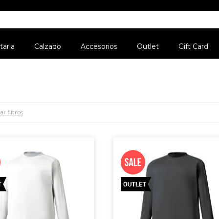
aria
Calzado
Accesorios
Outlet
Gift Card
r filtros