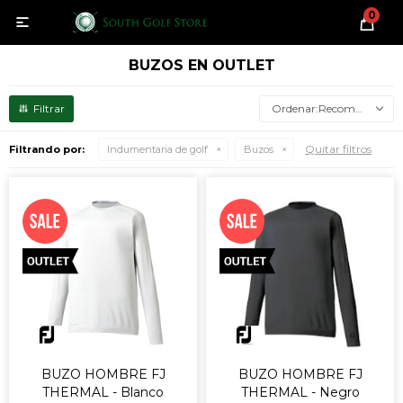
0

BUZOS EN OUTLET
Recomendados
Quitar filtros
Filtrando por:
Indumentaria de golf
Buzos
BUZO HOMBRE FJ
BUZO HOMBRE FJ
THERMAL - Blanco
THERMAL - Negro