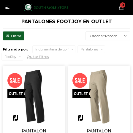
0

PANTALONES FOOTJOY EN OUTLET
Recomendados
Filtrando por:
Indumentaria de golf
Pantalones
Quitar filtros
FootJoy
PANTALON
PANTALON