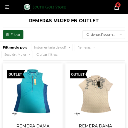
0

REMERAS MUJER EN OUTLET
Recomendados
Filtrando por:
Indumentaria de golf
Remeras
Quitar filtros
Sección:
Mujer
REMERA DAMA
REMERA DAMA