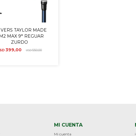
IVERS TAYLOR MADE
IM2 MAX 9° REGUAR
ZURDO
399,00
SD
550,00
USD
MI CUENTA
r
Mi cuenta