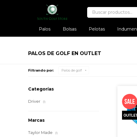
Palos
Bolsas
Pelotas
Indument
PALOS DE GOLF EN OUTLET
Filtrando por:
Palos de golf
Categorías
Driver
(1)
Marcas
Taylor Made
(1)