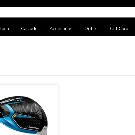
aria
Calzado
Accesorios
Outlet
Gift Card