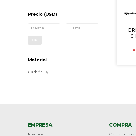
Precio
(USD)
DR
S
OK
U
Material
Carbón
(1)
EMPRESA
COMPRA
Nosotros
Como compra