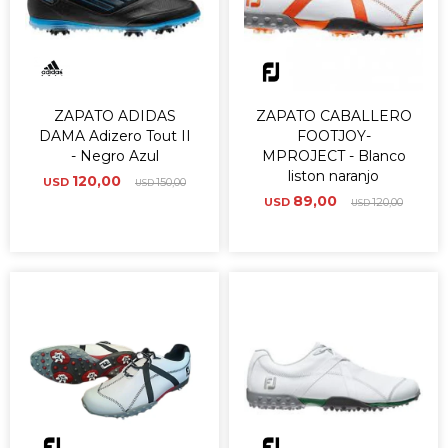
ZAPATO ADIDAS
ZAPATO CABALLERO
DAMA Adizero Tout II
FOOTJOY-
- Negro Azul
MPROJECT - Blanco
liston naranjo
120,00
USD
150,00
USD
89,00
USD
120,00
USD