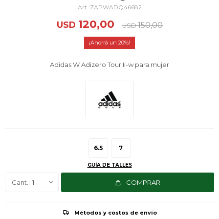
ZAPWADQ46682
120,00
USD
150,00
USD
20
Adidas W Adizero Tour Ii-w para mujer
6.5
7
GUÍA DE TALLES
1
COMPRAR
Métodos y costos de envío