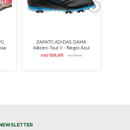
PG
ZAPATO ADIDAS DAMA
ZAP
osa
Adizero Tout II - Negro Azul
FOOT
120,00
USD
150,00
US
USD
NEWSLETTER