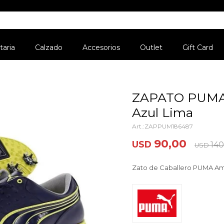
aria
Calzado
Accesorios
Outlet
Gift Card
ZAPATO PUMA
Azul Lima
ZAPPUM186487
90,00
USD
140
USD
Zato de Caballero PUMA A