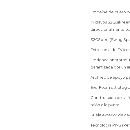
Empeine de cuero c
14 clavos S2Quill r
direccionalmente pa
S2CSport (Swing Spe
Entresuela de EVA d
Designación stormCE
garantizada por un 
ArchTec de apoyo per
EverFoam estratégic
Construcción de taló
talón a la punta.
Suela exterior de ca
Tecnología PINS (Per