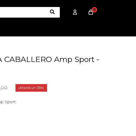
0
 CABALLERO Amp Sport -
,00
35
mp Sport