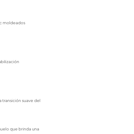
Tec moldeados
o
bilización
 transición suave del
.
suelo que brinda una