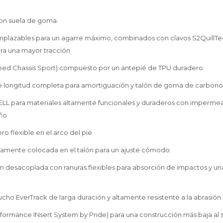
on suela de goma.
eemplazables para un agarre máximo, combinados con clavos S2Quill
ra una mayor tracción
ed Chassis Sport) compuesto por un antepié de TPU duradero
e longitud completa para amortiguación y talón de goma de carbon
LL para materiales altamente funcionales y duraderos con impermea
año
o flexible en el arco del pie
amente colocada en el talón para un ajuste cómodo.
n desacoplada con ranuras flexibles para absorción de impactos y una
ucho EverTrack de larga duración y altamente resistente a la abrasión
formance INsert System by Pride) para una construcción más baja al 