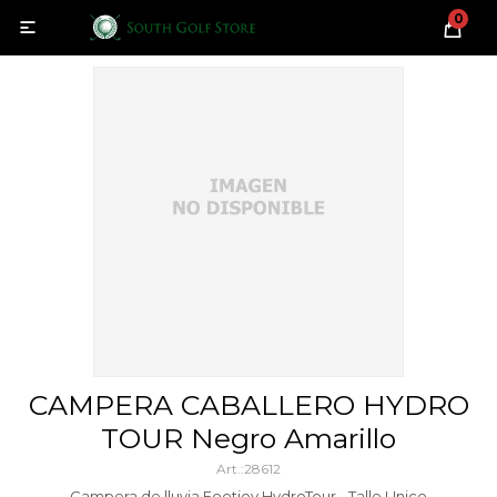
0

CAMPERA CABALLERO HYDRO
TOUR Negro Amarillo
28612
Campera de lluvia Footjoy HydroTour - Talle Unico