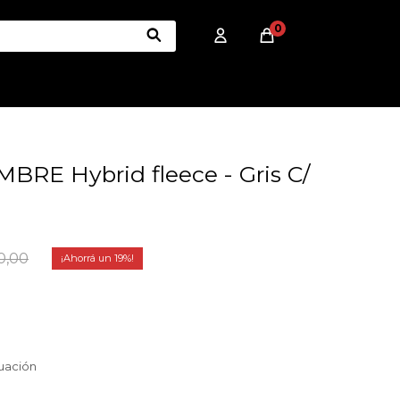
0
E Hybrid fleece - Gris C/
0,00
19
tuación