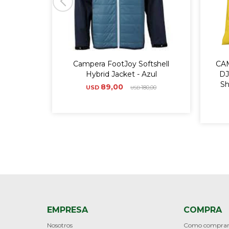
Campera FootJoy Softshell
CA
Hybrid Jacket - Azul
DJ
Sh
89,00
USD
180,00
USD
EMPRESA
COMPRA
Nosotros
Como compra