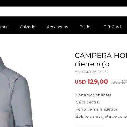
aria
Calzado
Accesorios
Outlet
Gift Card
CAMPERA HOMBR
cierre rojo
CAMFJHF24947
129,00
USD
16
USD
.Construcción ligera
.Calor central
.Forro de malla atlética.
.Bolsillo para tarjeta de pun