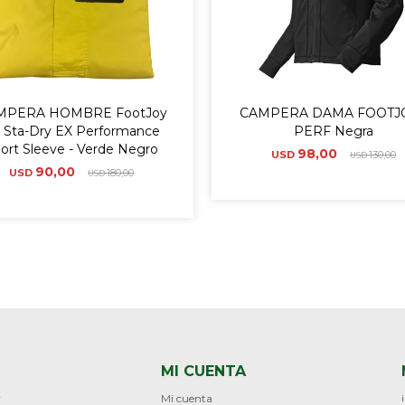
MPERA HOMBRE FootJoy
CAMPERA DAMA FOOTJO
 Sta-Dry EX Performance
PERF Negra
ort Sleeve - Verde Negro
98,00
USD
130,00
USD
90,00
USD
180,00
USD
MI CUENTA
r
Mi cuenta