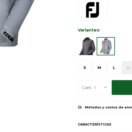
Variantes:
S
M
L
XL
1
Métodos y costos de env
CARACTERÍSTICAS