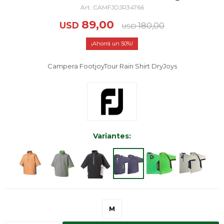
CAMFJDJR34766
89,00
USD
180,00
USD
50
Campera FootjoyTour Rain Shirt DryJoys
Variantes:
M