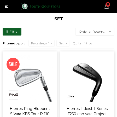
0

SET
Recomendados
Quitar filtros
Filtrando por:
Palos de golf
Set
Hierros Ping Blueprint
Hierros Titleist T Series
S Vara KBS Tour R 110
T250 con vara Project