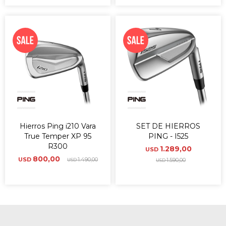
Hierros Ping i210 Vara
SET DE HIERROS
True Temper XP 95
PING - I525
R300
1.289,00
USD
800,00
USD
1.490,00
1.590,00
USD
USD