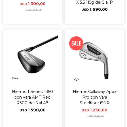
X 5.5 115g del 5 al P
1.300,00
USD
1.690,00
USD
1.690,00
USD
Hierros T Series T350
Hierros Callaway Apex
con vara AMT Red
Pro con Vara
R300 del 5 al 48
Steelfiber i95 R
1.590,00
1.250,00
USD
USD
1.690,00
USD