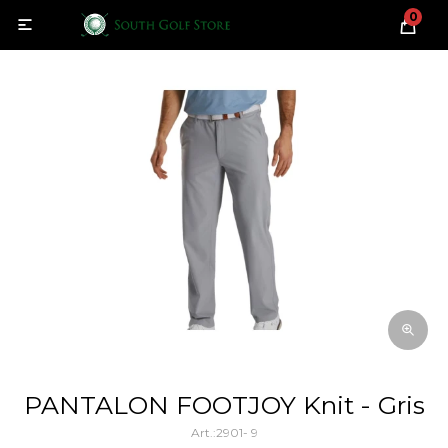
0

PANTALON FOOTJOY Knit - Gris
2901- 9