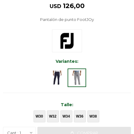
126,00
USD
Pantalón de punto FootJOy
Variantes:
W30
W32
W34
W36
W38
1
COMPRAR