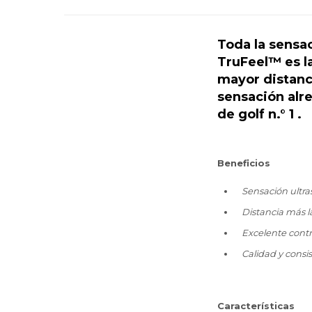
Toda la sensac
TruFeel™ es la
mayor distanc
sensación alr
de golf n.° 1 .
Beneficios
Sensación u
Distancia m
Excelente co
Calidad y consi
Características