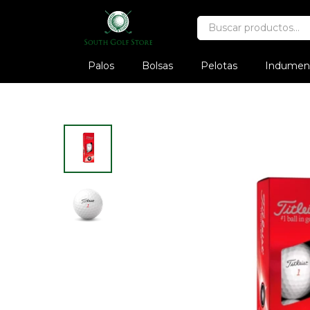
Palos
Bolsas
Pelotas
Indument