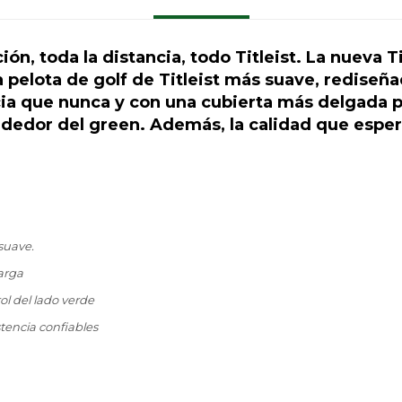
ión, toda la distancia, todo Titleist. La nueva T
 pelota de golf de Titleist más suave, rediseñ
ia que nunca y con una cubierta más delgada p
ededor del green. Además, la calidad que espera
ltrasuave.
ás larga
ntrol del lado verde
stencia confiables