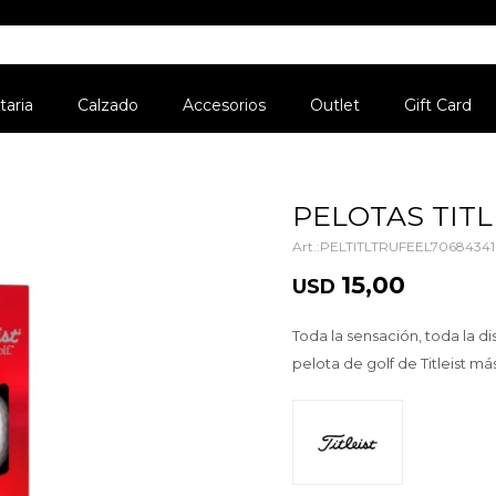
aria
Calzado
Accesorios
Outlet
Gift Card
PELOTAS TITLE
PELTITLTRUFEEL70684341
15,00
USD
Toda la sensación, toda la dis
pelota de golf de Titleist m