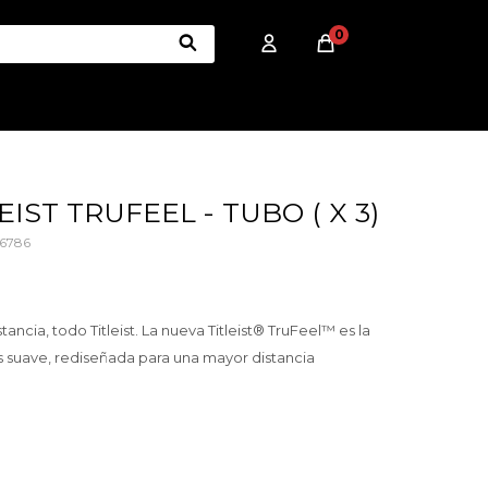
0
IST TRUFEEL - TUBO ( X 3)
6786
tancia, todo Titleist. La nueva Titleist® TruFeel™ es la
ás suave, rediseñada para una mayor distancia