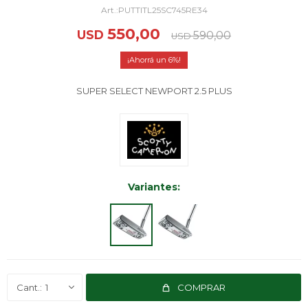
PUTTITL25SC745RE34
550,00
USD
590,00
USD
6
SUPER SELECT NEWPORT 2.5 PLUS
Variantes:
1
COMPRAR