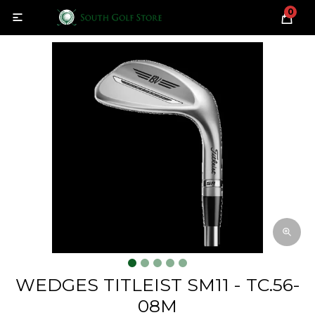
0

WEDGES TITLEIST SM11 - TC.56-
08M