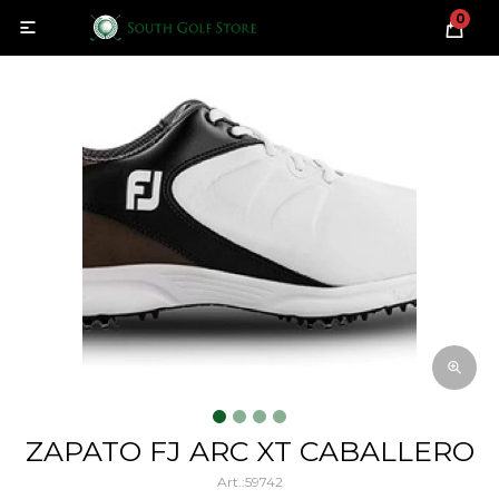
0

ZAPATO FJ ARC XT CABALLERO
59742