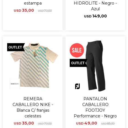
estampa
HIDROLITE - Negro -
Azul
35,00
USD
70,00
USD
149,00
USD
REMERA
PANTALON
CABALLERO NIKE -
CABALLERO
Blanca C/ franjas
FOOTJOY
celestes
Performance - Negro
35,00
49,00
USD
70,00
USD
85,00
USD
USD