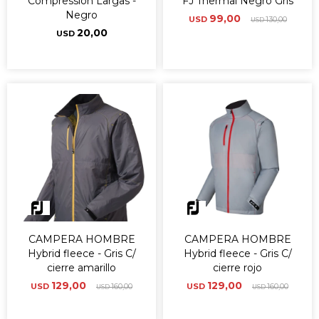
Compression Largas -
FJ Thermal Negro Gris
Negro
99,00
USD
130,00
USD
20,00
USD
CAMPERA HOMBRE
CAMPERA HOMBRE
Hybrid fleece - Gris C/
Hybrid fleece - Gris C/
cierre amarillo
cierre rojo
129,00
129,00
USD
160,00
USD
160,00
USD
USD