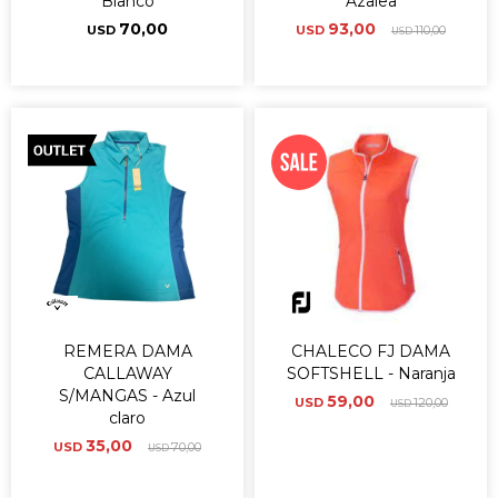
Blanco
Azalea
70,00
93,00
USD
USD
110,00
USD
REMERA DAMA
CHALECO FJ DAMA
CALLAWAY
SOFTSHELL - Naranja
S/MANGAS - Azul
59,00
USD
120,00
USD
claro
35,00
USD
70,00
USD