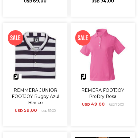
69,00
74,00
USD
USD
REMMERA JUNIOR
REMERA FOOTJOY
FOOTJOY Rugby Azul
ProDry Rosa
Blanco
49,00
USD
70,00
USD
59,00
USD
69,00
USD