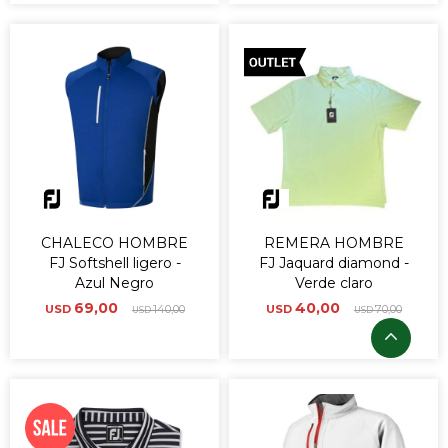
CHALECO HOMBRE
REMERA HOMBRE
FJ Softshell ligero -
FJ Jaquard diamond -
Azul Negro
Verde claro
69,00
40,00
USD
140,00
USD
70,00
USD
USD