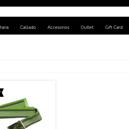
aria
Calzado
Accesorios
Outlet
Gift Card