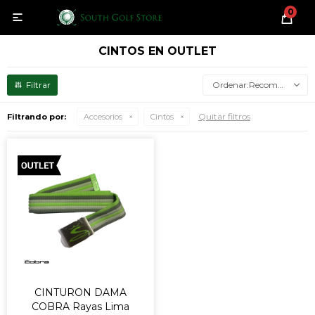
0

CINTOS EN OUTLET
Recomendados
Quitar filtros
Filtrando por:
Accesorios
Cintos
CINTURON DAMA
COBRA Rayas Lima