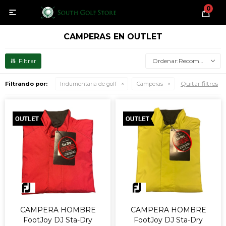
0

CAMPERAS EN OUTLET
Recomendados
Quitar filtros
Filtrando por:
Indumentaria de golf
Camperas
CAMPERA HOMBRE
CAMPERA HOMBRE
FootJoy DJ Sta-Dry
FootJoy DJ Sta-Dry