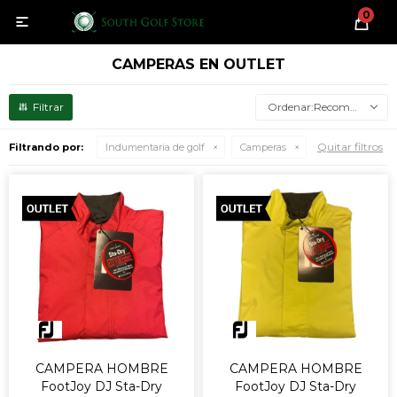
0

CAMPERAS EN OUTLET
Recomendados
Quitar filtros
Filtrando por:
Indumentaria de golf
Camperas
CAMPERA HOMBRE
CAMPERA HOMBRE
FootJoy DJ Sta-Dry
FootJoy DJ Sta-Dry