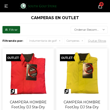
0

CAMPERAS EN OUTLET
Recomendados
Quitar filtros
Filtrando por:
Indumentaria de golf
Camperas
CAMPERA HOMBRE
CAMPERA HOMBRE
FootJoy DJ Sta-Dry
FootJoy DJ Sta-Dry