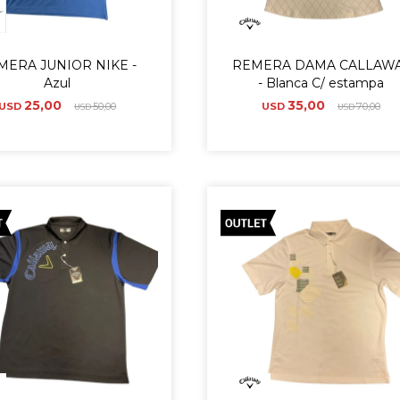
MERA JUNIOR NIKE -
REMERA DAMA CALLAW
Azul
- Blanca C/ estampa
25,00
35,00
USD
50,00
USD
70,00
USD
USD