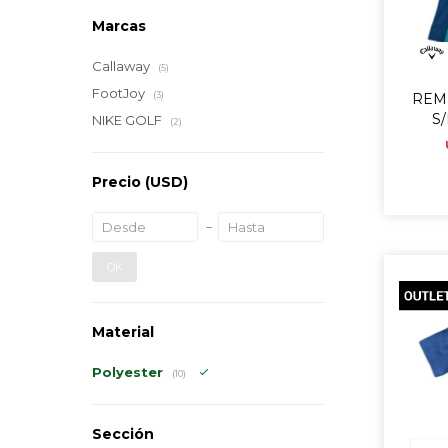
Marcas
Callaway
(5)
FootJoy
(3)
REM
S/
NIKE GOLF
(2)
Precio
(USD)
OK
Material
Polyester
(10)
Sección