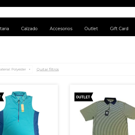
aria
Calzado
Accesorios
Outlet
Gift Card
Quitar filtros
aterial:
Polyester