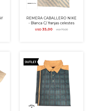
AY
REMERA CABALLERO NIKE
- Blanca C/ franjas celestes
35,00
USD
70,00
USD