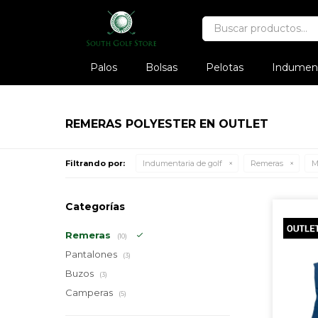
Palos
Bolsas
Pelotas
Indument
REMERAS POLYESTER EN OUTLET
Filtrando por:
Indumentaria de golf
Remeras
M
Categorías
Remeras
(10)
Pantalones
(3)
Buzos
(3)
Camperas
(5)