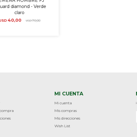
EMERA HOMBRE FJ
uard diamond - Verde
claro
40,00
USD
70,00
USD
MI CUENTA
r
Mi cuenta
e compra
Mis compras
ciones
Mis direcciones
Wish List