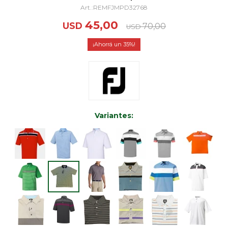
REMFJMPD32768
45,00
USD
70,00
USD
35
Variantes: