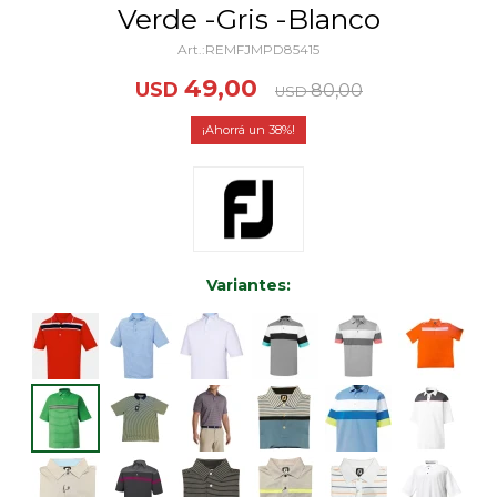
Verde -Gris -Blanco
REMFJMPD85415
49,00
USD
80,00
USD
38
Variantes: