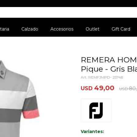
aria
Calzado
Accesorios
Outlet
Gift Card
REMERA HOMB
Pique - Gris B
REMFJMPD- 25748
49,00
USD
80
USD
Variantes: