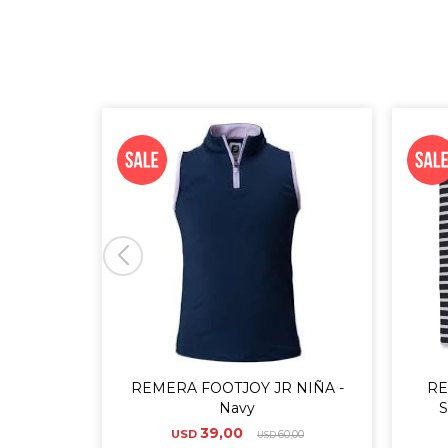
REMERA FOOTJOY JR NIÑA -
RE
Navy
S
39,00
USD
60,00
USD