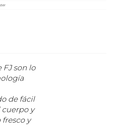
ster
 FJ son lo
nología
o de fácil
 cuerpo y
fresco y