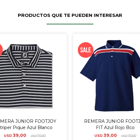
PRODUCTOS QUE TE PUEDEN INTERESAR
MERA JUNIOR FOOTJOY
REMERA JUNIOR FOOT
triper Pique Azul Blanco
FIT Azul Rojo Bco
39,00
39,00
USD
70,00
USD
70,00
USD
USD