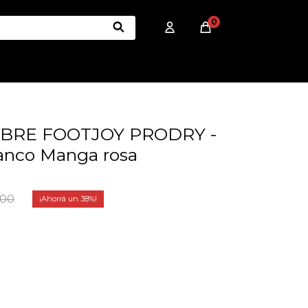
0
RE FOOTJOY PRODRY -
lanco Manga rosa
,00
38