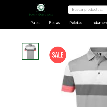
Palos
Bolsas
Pelotas
Indument