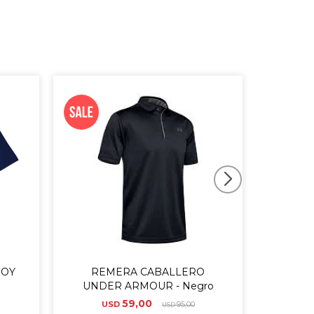
JOY
REMERA CABALLERO
REMER
UNDER ARMOUR - Negro
59,00
USD
95,00
U
USD