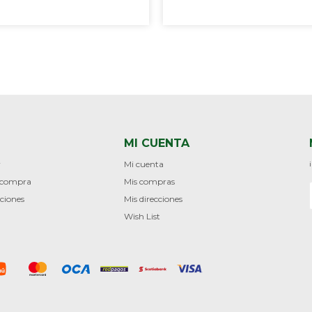
MI CUENTA
r
Mi cuenta
e compra
Mis compras
ciones
Mis direcciones
Wish List