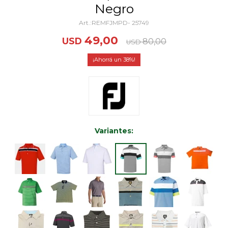
Negro
REMFJMPD- 25749
49,00
USD
80,00
USD
38
Variantes: