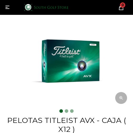
0

PELOTAS TITLEIST AVX - CAJA (
X12 )