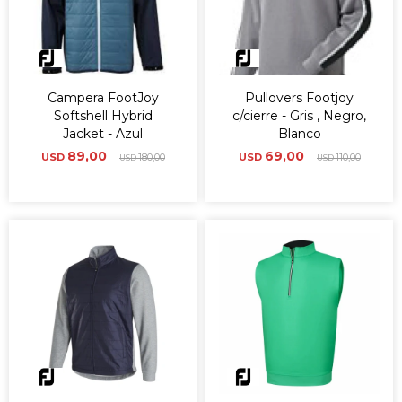
Campera FootJoy
Pullovers Footjoy
Softshell Hybrid
c/cierre - Gris , Negro,
Jacket - Azul
Blanco
89,00
69,00
USD
180,00
USD
110,00
USD
USD