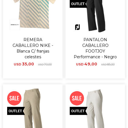
REMERA
PANTALON
CABALLERO NIKE -
CABALLERO
Blanca C/ franjas
FOOTJOY
celestes
Performance - Negro
35,00
49,00
USD
70,00
USD
85,00
USD
USD