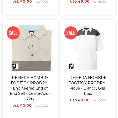
49,00
49,00
USD
70,00
USD
80,00
USD
USD
REMERA HOMBRE
REMERA HOMBRE
FOOTJOY PRODRY -
FOOTJOY PRODRY -
Engineered End of
Pique - Blanco, Gris .
End Self - Celste-Azul-
Rojp
Gris
49,00
USD
80,00
USD
45,00
USD
70,00
USD