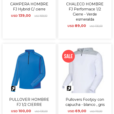
CAMPERA HOMBRE
CHALECO HOMBRE
FJ Hybrid C/ cierre
FJ Performace 1/2
Cierre - Verde
139,00
USD
169,00
USD
esmeralda
89,00
USD
130,00
USD
PULLOVER HOMBRE
Pullovers Footjoy con
FJ 1/2 CIERRE
capucha - blanco , gris
100,00
69,00
USD
130,00
USD
110,00
USD
USD