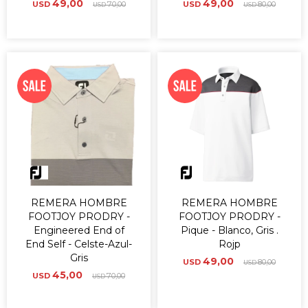
49,00
49,00
USD
70,00
USD
80,00
USD
USD
REMERA HOMBRE
REMERA HOMBRE
FOOTJOY PRODRY -
FOOTJOY PRODRY -
Engineered End of
Pique - Blanco, Gris .
End Self - Celste-Azul-
Rojp
Gris
49,00
USD
80,00
USD
45,00
USD
70,00
USD