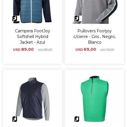
Campera FootJoy
Pullovers Footjoy
Softshell Hybrid
c/cierre - Gris , Negro,
Jacket - Azul
Blanco
89,00
69,00
USD
180,00
USD
110,00
USD
USD