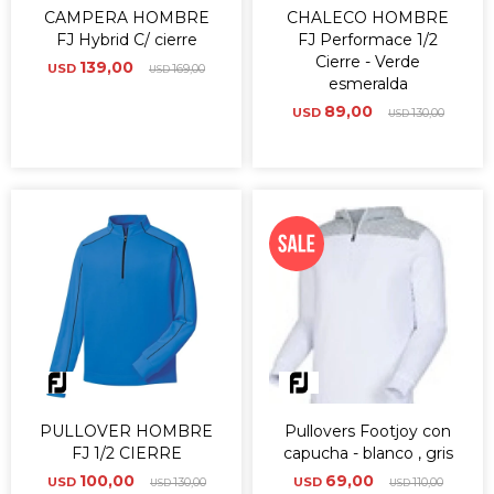
CAMPERA HOMBRE
CHALECO HOMBRE
FJ Hybrid C/ cierre
FJ Performace 1/2
Cierre - Verde
139,00
USD
169,00
USD
esmeralda
89,00
USD
130,00
USD
PULLOVER HOMBRE
Pullovers Footjoy con
FJ 1/2 CIERRE
capucha - blanco , gris
100,00
69,00
USD
130,00
USD
110,00
USD
USD