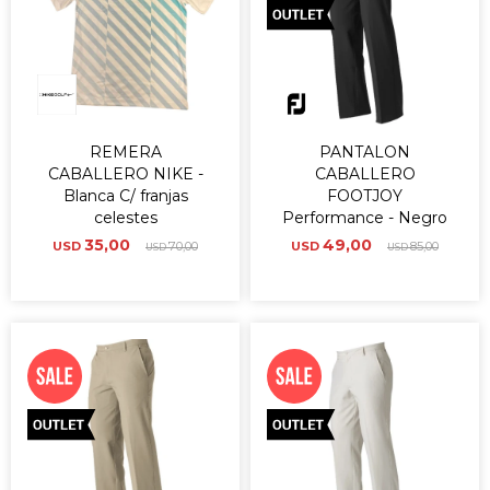
REMERA
PANTALON
CABALLERO NIKE -
CABALLERO
Blanca C/ franjas
FOOTJOY
celestes
Performance - Negro
35,00
49,00
USD
70,00
USD
85,00
USD
USD