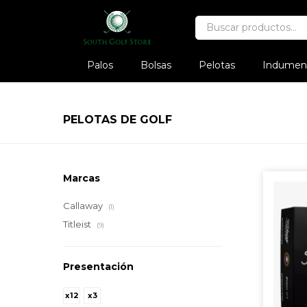
Palos
Bolsas
Pelotas
Indument
PELOTAS DE GOLF
Marcas
Callaway
(1)
Titleist
(9)
Presentación
x12
x3