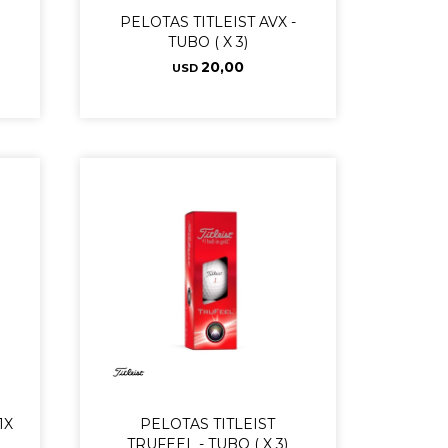
PELOTAS TITLEIST AVX -
TUBO ( X 3)
20,00
USD
1X
PELOTAS TITLEIST
TRUFEEL - TUBO ( X 3)