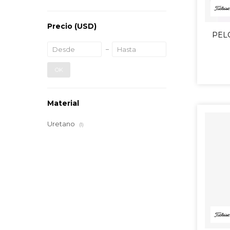
Precio
(USD)
PELO
OK
Material
Uretano
(1)