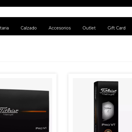
aria
Calzado
Accesorios
Outlet
Gift Card