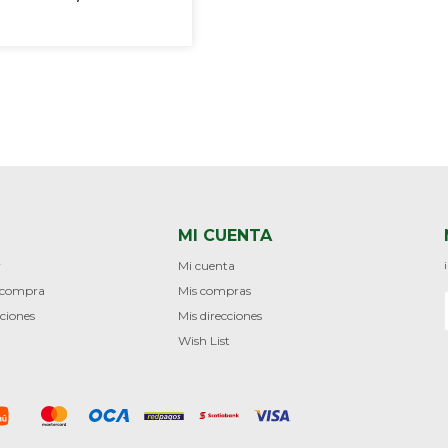
MI CUENTA
r
Mi cuenta
e compra
Mis compras
ciones
Mis direcciones
Wish List