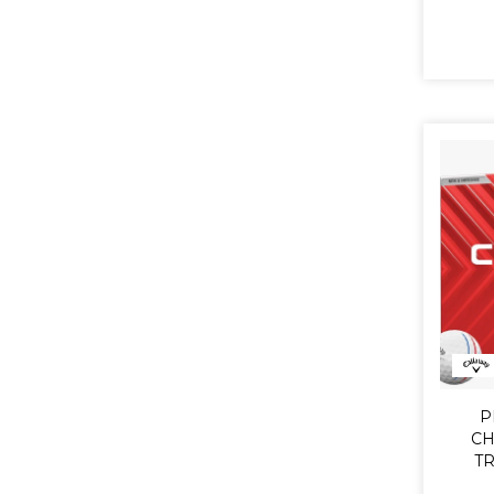
P
CH
TR